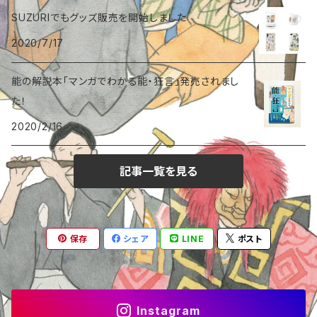
SUZURIでもグッズ販売を開始しました
マスキングテープ
狂言〈釣狐〉
2020/7/17
一筆箋
能〈土蜘蛛／土蜘〉
能の解説本「マンガでわかる能・狂言」発売されまし
た！
タテバンコ
能〈葵上〉
2020/2/16
能〈菊慈童／枕慈童〉
記事一覧を見る
能〈清経〉
保存
シェア
LINE
ポスト
能〈羽衣〉
能〈猩々〉
Instagram