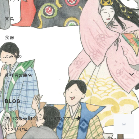
Tシャツ
文具
トートバッグ
クリアファイル
食器
ランチトート
ポーチ
ポストカード
よみもの
シーチング
スウェットポーチ
傘
のし袋
能狂言の曲名
トートバッグ
帆布ポーチ
手提げ巾着
封筒
能〈安宅〉
BLOG
靴下
ステッカー
能〈道成寺〉
次回の販売期間は、9/1~9/13です！
2026/6/14
たためる布バッグ
カレンダー
能〈小鍛冶〉