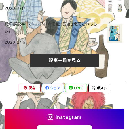
マスキングテープ
狂言〈釣狐〉
2020/7/17
一筆箋
能〈土蜘蛛／土蜘〉
能の解説本「マンガでわかる能・狂言」発売されまし
た！
タテバンコ
能〈葵上〉
2020/2/16
能〈菊慈童／枕慈童〉
記事一覧を見る
能〈清経〉
保存
シェア
LINE
ポスト
能〈羽衣〉
能〈猩々〉
Instagram
能〈黒塚／安達原〉