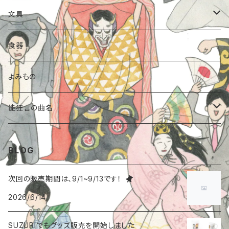
Tシャツ
文具
トートバッグ
クリアファイル
食器
ランチトート
ポーチ
ポストカード
よみもの
シーチング
スウェットポーチ
傘
のし袋
能狂言の曲名
トートバッグ
帆布ポーチ
手提げ巾着
封筒
能〈安宅〉
BLOG
靴下
ステッカー
能〈道成寺〉
次回の販売期間は、9/1~9/13です！
2026/6/14
たためる布バッグ
カレンダー
能〈小鍛冶〉
SUZURIでもグッズ販売を開始しました