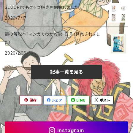
SUZURIでもグッズ販売を開始しました
マスキングテープ
狂言〈釣狐〉
2020/7/17
一筆箋
能〈土蜘蛛／土蜘〉
能の解説本「マンガでわかる能・狂言」発売されまし
た！
タテバンコ
能〈葵上〉
2020/2/16
能〈菊慈童／枕慈童〉
記事一覧を見る
能〈清経〉
保存
シェア
LINE
ポスト
能〈羽衣〉
能〈猩々〉
Instagram