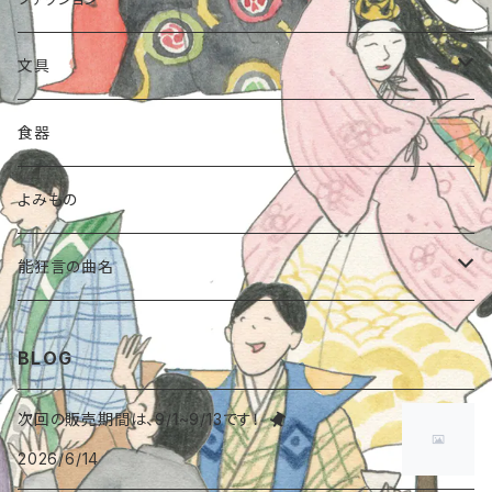
Tシャツ
文具
トートバッグ
クリアファイル
食器
ランチトート
ポーチ
ポストカード
よみもの
シーチング
スウェットポーチ
傘
のし袋
能狂言の曲名
トートバッグ
帆布ポーチ
手提げ巾着
封筒
能〈安宅〉
BLOG
靴下
ステッカー
能〈道成寺〉
次回の販売期間は、9/1~9/13です！
2026/6/14
たためる布バッグ
カレンダー
能〈小鍛冶〉