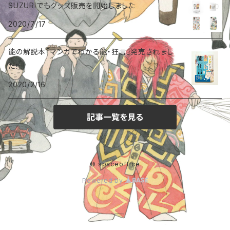
SUZURIでもグッズ販売を開始しました
2020/7/17
能の解説本「マンガでわかる能・狂言」発売されまし
た！
2020/2/16
記事一覧を見る
© spaceoffice
Powered by